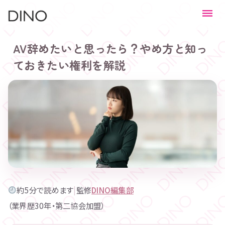
AV辞めたいと思ったら？やめ方と知っ
ておきたい権利を解説
約5分で読めます
|
監修
DINO編集部
（業界歴30年・第二協会加盟）