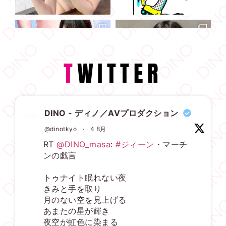
T
WITTER
DINO - ディノ／AVプロダクション
@dinotkyo
·
4 8月
RT
@DINO_masa
:
#ジィーン
・マーチ
ンの戯言
トゥナイト眠れない夜
きみと手を取り
月のない空を見上げる
あまたの星が輝き
夜空が虹色に染まる