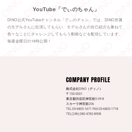
COMPANY PROFILE
@dinotkyo
·
13 7月
#東実果
日刊SPAの取材公開されまし
株式会社DINO（ディノ）
た。是非読んでみてください。
〒150-0001
東京都渋谷区神宮前5-39-8
日刊SPA！
スカーラ神宮前206
TEL:03-6805-1671 FAX:03-6805-1718
3
20
Twitter
TEL(24h):080-4782-8908
もっと見る
QUICK LINKS
LEGAL
お仕事内容とお給料について
応募方法
お仕事の流れ
プライバシーポリシー
サポート内容について
会社情報
よくあるQ&A
お問い合わせ
コラム