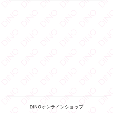
DINO - ディノ／AVプロダクション リツイートされ
した
宇佐美ゆき
@usayuki02
·
3 8月
【満枠完売】
ありがとうございます
いっぱい楽しみましょうね
1
19
Twitter
DINOオンラインショップ
DINO - ディノ／AVプロダクション リツイートされ
した
DINOオンラインショップでは、DINO所属のモデルさんたちのグ
DINO - ディノ／AVプロダクション
ッズを販売中！
@dinotkyo
·
14 6月
只今イベント開催中
皆さまお待ちしております