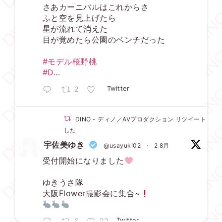
さあカーニバルはこれからさ
ふと空を見上げたら
星が流れて消えた
目が覚めたら公園のベンチだった
#モデル桜野桃
#D
…
2
Twitter
DINO - ディノ／AVプロダクション リツイートされ
した
宇佐美ゆき
@usayuki02
·
2 8月
受付開始になりました
ゆきうさ隊
大阪Flower撮影会に集合~
6
22
Twitter