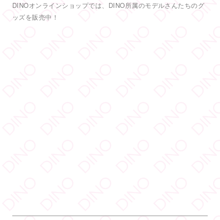
#DINOバニーチェキ会
2
5
38
Twitter
もっと見る
フォロー
DINO - ディノ／AVプロダクション リツイートされ
した
DINO - ディノ／AVプロダクション
@dinotkyo
·
3 7月
YouTube「でぃのちゃん」
#TRE
初参戦
#東実果
も緊張MAXです。3日間よろしくお願い致
DINO公式YouTubeチャンネル「でぃのチャン」では、DINO所属
します。
2
のモデルさんに出演してもらい、モデルさんの自己紹介も兼ねて
色々なことにチャレンジしてもらう動画などを配信しています。
6
55
Twitter
毎週金曜日の19時公開！
DINO - ディノ／AVプロダクション リツイートされ
した
DINO - ディノ／AVプロダクション