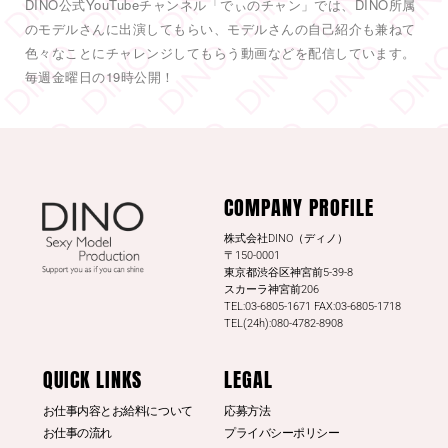
DINO公式YouTubeチャンネル「でぃのチャン」では、DINO所属
します。
2
のモデルさんに出演してもらい、モデルさんの自己紹介も兼ねて
色々なことにチャレンジしてもらう動画などを配信しています。
6
55
Twitter
毎週金曜日の19時公開！
DINO - ディノ／AVプロダクション リツイートされ
した
DINO - ディノ／AVプロダクション
COMPANY PROFILE
@dinotkyo
·
13 7月
#東実果
日刊SPAの取材公開されまし
株式会社DINO（ディノ）
た。是非読んでみてください。
〒150-0001
東京都渋谷区神宮前5-39-8
日刊SPA！
スカーラ神宮前206
TEL:03-6805-1671 FAX:03-6805-1718
3
20
Twitter
TEL(24h):080-4782-8908
もっと見る
QUICK LINKS
LEGAL
お仕事内容とお給料について
応募方法
お仕事の流れ
プライバシーポリシー