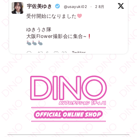
宇佐美ゆき
@usayuki02
·
2 8月
受付開始になりました
ゆきうさ隊
大阪Flower撮影会に集合~
6
22
Twitter
DINO - ディノ／AVプロダクション リツイートされ
した
宇佐美ゆき
@usayuki02
·
3 8月
【満枠完売】
ありがとうございます
いっぱい楽しみましょうね
1
19
Twitter