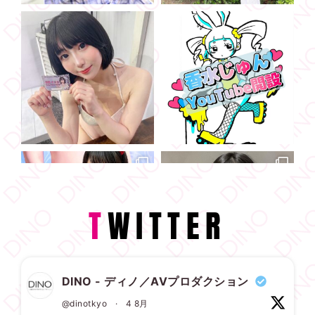
T
WITTER
DINO - ディノ／AVプロダクション
@dinotkyo
·
4 8月