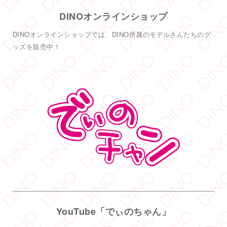
DINOオンラインショップ
DINO - ディノ／AVプロダクション リツイートされ
した
DINOオンラインショップでは、DINO所属のモデルさんたちのグ
DINO - ディノ／AVプロダクション
ッズを販売中！
@dinotkyo
·
14 6月
只今イベント開催中
皆さまお待ちしております
#DINOバニーチェキ会
2
5
38
Twitter
もっと見る
フォロー
DINO - ディノ／AVプロダクション リツイートされ
した
DINO - ディノ／AVプロダクション
@dinotkyo
·
3 7月
YouTube「でぃのちゃん」
#TRE
初参戦
#東実果
も緊張MAXです。3日間よろしくお願い致