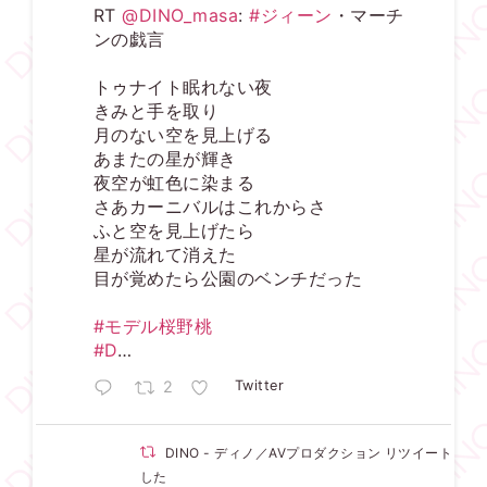
RT
@DINO_masa
:
#ジィーン
・マーチ
ンの戯言
トゥナイト眠れない夜
きみと手を取り
月のない空を見上げる
あまたの星が輝き
夜空が虹色に染まる
さあカーニバルはこれからさ
ふと空を見上げたら
星が流れて消えた
目が覚めたら公園のベンチだった
#モデル桜野桃
#D
…
2
Twitter
DINO - ディノ／AVプロダクション リツイートされ
した