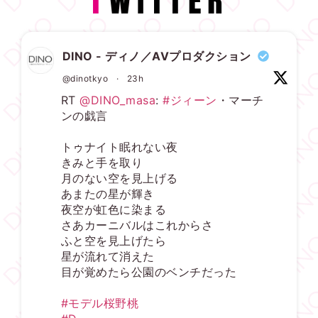
T
WITTER
DINO - ディノ／AVプロダクション
@dinotkyo
·
23h
RT
@DINO_masa
:
#ジィーン
・マーチ
ンの戯言
トゥナイト眠れない夜
きみと手を取り
月のない空を見上げる
あまたの星が輝き
夜空が虹色に染まる
さあカーニバルはこれからさ
ふと空を見上げたら
星が流れて消えた
目が覚めたら公園のベンチだった
#モデル桜野桃