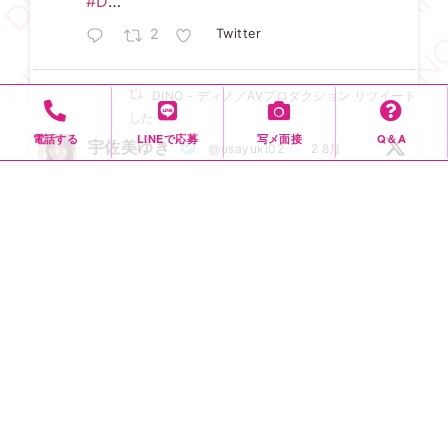
#D
…
2
Twitter
DINO - ディノ／AVプロダクション リツイートされ
した
電話する
LINEで応募
写メ面接
Q＆A
宇佐美ゆき
@usayuki02
·
2 8月
受付開始になりました
ゆきうさ隊
大阪Flower撮影会に集合~
6
22
Twitter
DINO - ディノ／AVプロダクション リツイートされ
した
宇佐美ゆき
@usayuki02
·
3 8月
【満枠完売】