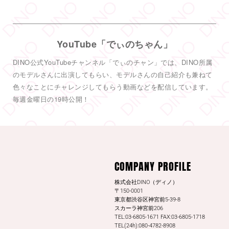
DINO - ディノ／AVプロダクション リツイートされ
した
DINO - ディノ／AVプロダクション
COMPANY PROFILE
@dinotkyo
·
13 7月
#東実果
日刊SPAの取材公開されまし
株式会社DINO（ディノ）
た。是非読んでみてください。
〒150-0001
東京都渋谷区神宮前5-39-8
日刊SPA！
スカーラ神宮前206
TEL:03-6805-1671 FAX:03-6805-1718
3
20
Twitter
TEL(24h):080-4782-8908
もっと見る
QUICK LINKS
LEGAL
お仕事内容とお給料について
応募方法
お仕事の流れ
プライバシーポリシー
サポート内容について
会社情報
よくあるQ&A
お問い合わせ
コラム