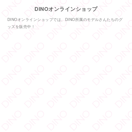
只今イベント開催中
皆さまお待ちしております
#DINOバニーチェキ会
2
5
38
Twitter
もっと見る
フォロー
DINO - ディノ／AVプロダクション リツイートされ
した
DINO - ディノ／AVプロダクション
@dinotkyo
·
3 7月
YouTube「でぃのちゃん」
#TRE
初参戦
#東実果
も緊張MAXです。3日間よろしくお願い致
DINO公式YouTubeチャンネル「でぃのチャン」では、DINO所属
します。
2
のモデルさんに出演してもらい、モデルさんの自己紹介も兼ねて
色々なことにチャレンジしてもらう動画などを配信しています。
6
55
Twitter
毎週金曜日の19時公開！