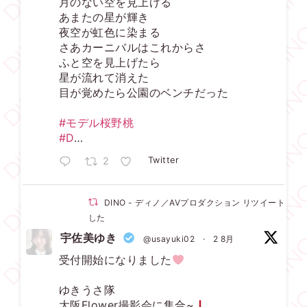
月のない空を見上げる
あまたの星が輝き
夜空が虹色に染まる
さあカーニバルはこれからさ
ふと空を見上げたら
星が流れて消えた
目が覚めたら公園のベンチだった
#モデル桜野桃
#D
…
2
Twitter
DINO - ディノ／AVプロダクション リツイートされ
した
宇佐美ゆき
@usayuki02
·
2 8月
受付開始になりました
ゆきうさ隊
大阪Flower撮影会に集合~