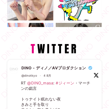
T
WITTER
DINO - ディノ／AVプロダクション
@dinotkyo
·
4 8月
RT
@DINO_masa
:
#ジィーン
・マーチ
ンの戯言
トゥナイト眠れない夜
きみと手を取り