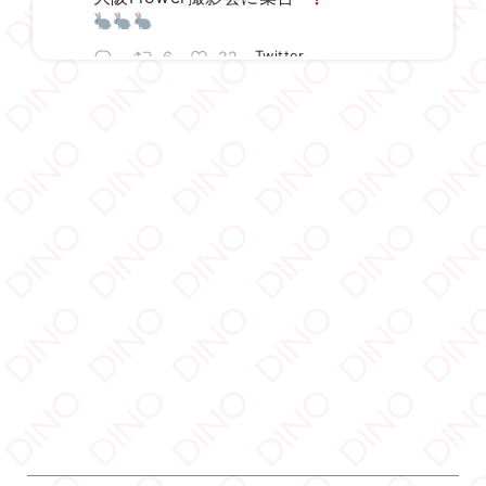
6
22
Twitter
DINO - ディノ／AVプロダクション リツイートされ
した
宇佐美ゆき
@usayuki02
·
3 8月
【満枠完売】
ありがとうございます
いっぱい楽しみましょうね
1
19
Twitter
DINOオンラインショップ
DINO - ディノ／AVプロダクション リツイートされ
した
DINOオンラインショップでは、DINO所属のモデルさんたちのグ
DINO - ディノ／AVプロダクション
ッズを販売中！
@dinotkyo
·
14 6月