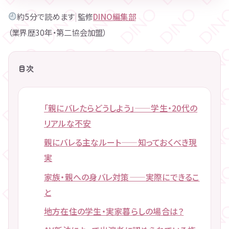
約5分で読めます
|
監修
DINO編集部
（業界歴30年・第二協会加盟）
目次
「親にバレたらどうしよう」——学生・20代の
リアルな不安
親にバレる主なルート——知っておくべき現
実
家族・親への身バレ対策——実際にできるこ
と
地方在住の学生・実家暮らしの場合は？