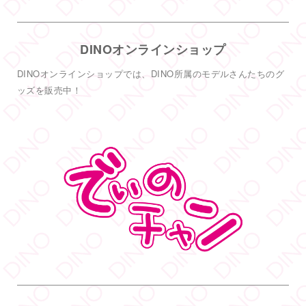
1
19
Twitter
DINOオンラインショップ
DINO - ディノ／AVプロダクション リツイートされ
した
DINOオンラインショップでは、DINO所属のモデルさんたちのグ
DINO - ディノ／AVプロダクション
ッズを販売中！
@dinotkyo
·
14 6月
只今イベント開催中
皆さまお待ちしております
#DINOバニーチェキ会
2
5
38
Twitter
もっと見る
フォロー
DINO - ディノ／AVプロダクション リツイートされ
した
DINO - ディノ／AVプロダクション
@dinotkyo
·
3 7月