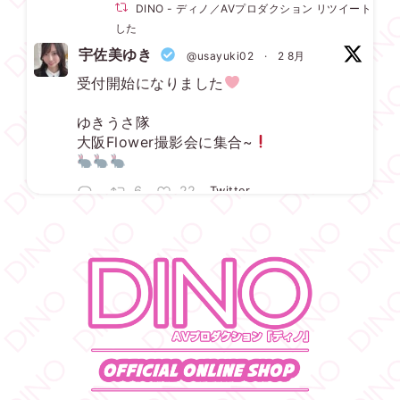
DINO - ディノ／AVプロダクション リツイートされ
した
宇佐美ゆき
@usayuki02
·
2 8月
受付開始になりました
ゆきうさ隊
大阪Flower撮影会に集合~
6
22
Twitter
DINO - ディノ／AVプロダクション リツイートされ
した
宇佐美ゆき
@usayuki02
·
3 8月
【満枠完売】
ありがとうございます
いっぱい楽しみましょうね