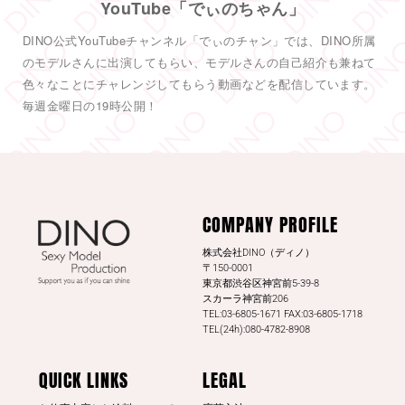
YouTube「でぃのちゃん」
#TRE
初参戦
#東実果
も緊張MAXです。3日間よろしくお願い致
DINO公式YouTubeチャンネル「でぃのチャン」では、DINO所属
します。
2
のモデルさんに出演してもらい、モデルさんの自己紹介も兼ねて
色々なことにチャレンジしてもらう動画などを配信しています。
6
55
Twitter
毎週金曜日の19時公開！
DINO - ディノ／AVプロダクション リツイートされ
した
DINO - ディノ／AVプロダクション
COMPANY PROFILE
@dinotkyo
·
13 7月
#東実果
日刊SPAの取材公開されまし
株式会社DINO（ディノ）
た。是非読んでみてください。
〒150-0001
東京都渋谷区神宮前5-39-8
日刊SPA！
スカーラ神宮前206
TEL:03-6805-1671 FAX:03-6805-1718
3
20
Twitter
TEL(24h):080-4782-8908
もっと見る
QUICK LINKS
LEGAL