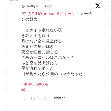
@dinotkyo
·
4 8月
RT
@DINO_masa
:
#ジィーン
・マーチ
ンの戯言
トゥナイト眠れない夜
きみと手を取り
月のない空を見上げる
あまたの星が輝き
夜空が虹色に染まる
さあカーニバルはこれからさ
ふと空を見上げたら
星が流れて消えた
目が覚めたら公園のベンチだった
#モデル桜野桃
#D
…
2
Twitter