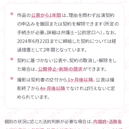
作品の
公表から1年間
は、理由を問わず出演契約
の申込みを撤回または契約を解除できます（所定の
手続きが必要。詳細は弁護士・公的窓口へ）。なお、
2024年6月22日までに締結した契約については経
過措置として2年間となっています。
契約に基づかない公表や、契約の取消し・解除をし
た場合は、
公開停止・削除の請求
ができます。
撮影は契約書の交付から
1ヶ月後以降
、公表は撮
影終了から
4ヶ月後以降
でなければ行えないと定
められています。
個別の状況に応じた法的判断が必要な場合は、
内閣府・法務省