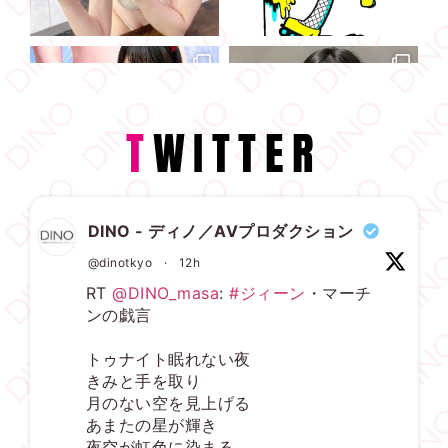
T
WITTER
DINO - ディノ／AVプロダクション
@dinotkyo
·
12h
RT
@DINO_masa
:
#ジィーン
・マーチ
ンの戯言
トゥナイト眠れない夜
きみと手を取り
月のない空を見上げる
あまたの星が輝き
夜空が虹色に染まる