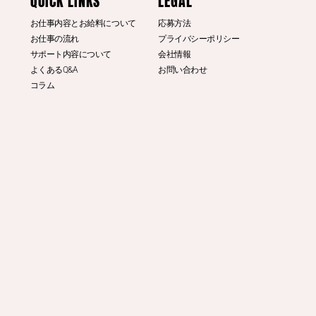
© DINO 2026
電話する
LINEで応募
写メ面接
Q＆A