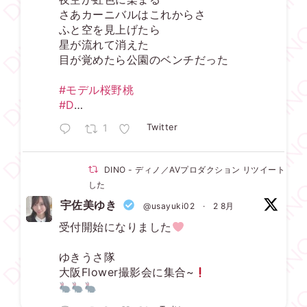
さあカーニバルはこれからさ
ふと空を見上げたら
星が流れて消えた
目が覚めたら公園のベンチだった
#モデル桜野桃
#D
…
1
Twitter
DINO - ディノ／AVプロダクション リツイートされ
した
宇佐美ゆき
@usayuki02
·
2 8月
受付開始になりました
ゆきうさ隊
大阪Flower撮影会に集合~