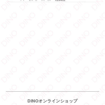
6
21
Twitter
DINO - ディノ／AVプロダクション リツイートされ
した
宇佐美ゆき
@usayuki02
·
3 8月
【満枠完売】
ありがとうございます
いっぱい楽しみましょうね
1
18
Twitter
DINOオンラインショップ
DINO - ディノ／AVプロダクション リツイートされ
した
DINOオンラインショップでは、DINO所属のモデルさんたちのグ
DINO - ディノ／AVプロダクション
ッズを販売中！
@dinotkyo
·
14 6月
只今イベント開催中
皆さまお待ちしております