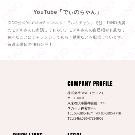
DINO - ディノ／AVプロダクション
COMPANY PROFILE
@dinotkyo
·
13 7月
#東実果
日刊SPAの取材公開されまし
株式会社DINO（ディノ）
た。是非読んでみてください。
〒150-0001
東京都渋谷区神宮前5-39-8
日刊SPA！
スカーラ神宮前206
TEL:03-6805-1671 FAX:03-6805-1718
3
20
Twitter
TEL(24h):080-4782-8908
もっと見る
QUICK LINKS
LEGAL
お仕事内容とお給料について
応募方法
お仕事の流れ
プライバシーポリシー
サポート内容について
会社情報
よくあるQ&A
お問い合わせ
コラム