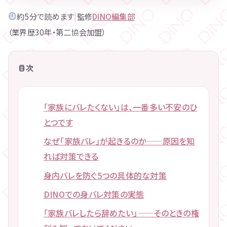
約5分で読めます
|
監修
DINO編集部
（業界歴30年・第二協会加盟）
目次
「家族にバレたくない」は、一番多い不安のひ
とつです
なぜ「家族バレ」が起きるのか——原因を知
れば対策できる
身内バレを防ぐ5つの具体的な対策
DINOでの身バレ対策の実態
「家族バレしたら辞めたい」——そのときの権