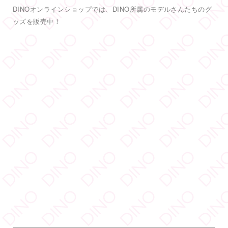
#DINOバニーチェキ会
2
5
38
Twitter
もっと見る
フォロー
DINO - ディノ／AVプロダクション リツイートされ
した
DINO - ディノ／AVプロダクション
@dinotkyo
·
3 7月
YouTube「でぃのちゃん」
#TRE
初参戦
#東実果
も緊張MAXです。3日間よろしくお願い致
DINO公式YouTubeチャンネル「でぃのチャン」では、DINO所属
します。
2
のモデルさんに出演してもらい、モデルさんの自己紹介も兼ねて
色々なことにチャレンジしてもらう動画などを配信しています。
6
55
Twitter
毎週金曜日の19時公開！
DINO - ディノ／AVプロダクション リツイートされ
した