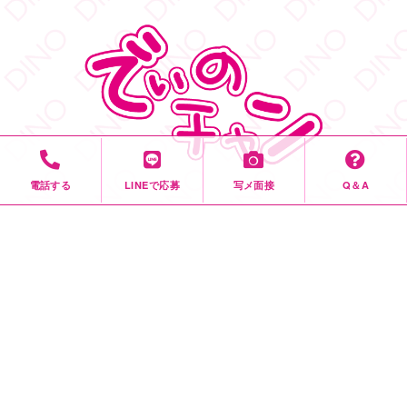
皆さまお待ちしております
#DINOバニーチェキ会
2
5
38
Twitter
もっと見る
フォロー
DINO - ディノ／AVプロダクション リツイートされ
した
DINO - ディノ／AVプロダクション
電話する
LINEで応募
写メ面接
Q＆A
@dinotkyo
·
3 7月
YouTube「でぃのちゃん」
#TRE
初参戦
#東実果
も緊張MAXです。3日間よろしくお願い致
DINO公式YouTubeチャンネル「でぃのチャン」では、DINO所属
します。
2
のモデルさんに出演してもらい、モデルさんの自己紹介も兼ねて
色々なことにチャレンジしてもらう動画などを配信しています。
6
55
Twitter
毎週金曜日の19時公開！
DINO - ディノ／AVプロダクション リツイートされ
した