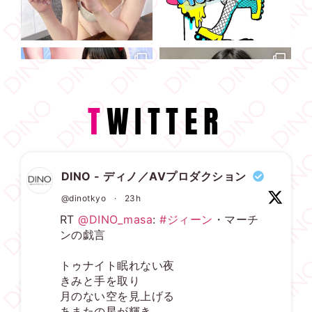
T
WITTER
DINO - ディノ／AVプロダクション
@dinotkyo
·
23h
RT
@DINO_masa
:
#ジィーン
・マーチ
ンの戯言
トゥナイト眠れない夜
きみと手を取り
月のない空を見上げる
あまたの星が輝き