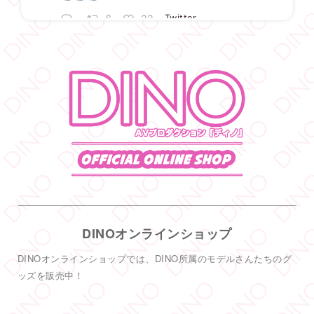
6
22
Twitter
DINO - ディノ／AVプロダクション リツイートされ
した
宇佐美ゆき
@usayuki02
·
3 8月
【満枠完売】
ありがとうございます
いっぱい楽しみましょうね
1
19
Twitter
DINOオンラインショップ
DINO - ディノ／AVプロダクション リツイートされ
した
DINOオンラインショップでは、DINO所属のモデルさんたちのグ
DINO - ディノ／AVプロダクション
ッズを販売中！
@dinotkyo
·
14 6月
只今イベント開催中