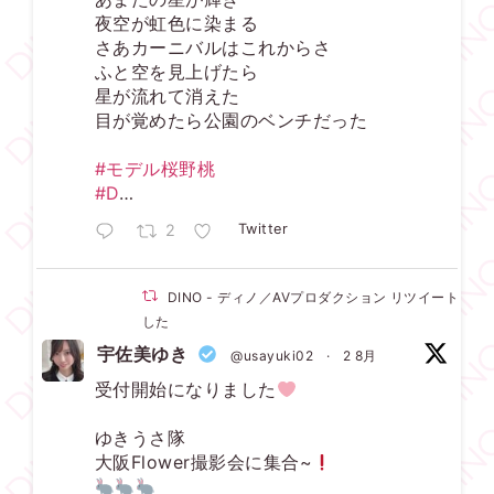
夜空が虹色に染まる
さあカーニバルはこれからさ
ふと空を見上げたら
星が流れて消えた
目が覚めたら公園のベンチだった
#モデル桜野桃
#D
…
2
Twitter
DINO - ディノ／AVプロダクション リツイートされ
した
宇佐美ゆき
@usayuki02
·
2 8月
受付開始になりました
ゆきうさ隊
大阪Flower撮影会に集合~