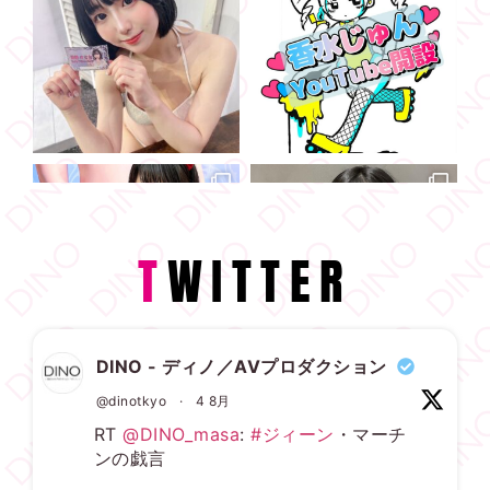
T
WITTER
DINO - ディノ／AVプロダクション
@dinotkyo
·
4 8月
RT
@DINO_masa
:
#ジィーン
・マーチ
ンの戯言