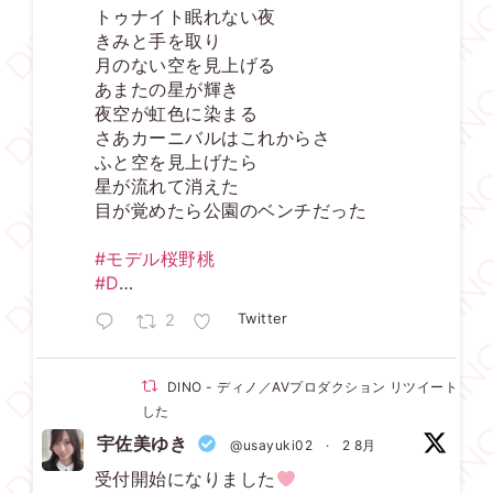
トゥナイト眠れない夜
きみと手を取り
月のない空を見上げる
あまたの星が輝き
夜空が虹色に染まる
さあカーニバルはこれからさ
ふと空を見上げたら
星が流れて消えた
目が覚めたら公園のベンチだった
#モデル桜野桃
#D
…
2
Twitter
DINO - ディノ／AVプロダクション リツイートされ
した
宇佐美ゆき
@usayuki02
·
2 8月
受付開始になりました