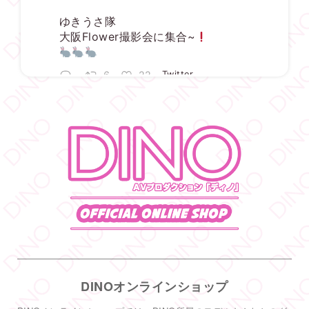
ゆきうさ隊
大阪Flower撮影会に集合~
6
22
Twitter
DINO - ディノ／AVプロダクション リツイートされ
した
宇佐美ゆき
@usayuki02
·
3 8月
【満枠完売】
ありがとうございます
いっぱい楽しみましょうね
1
19
Twitter
DINOオンラインショップ
DINO - ディノ／AVプロダクション リツイートされ
した