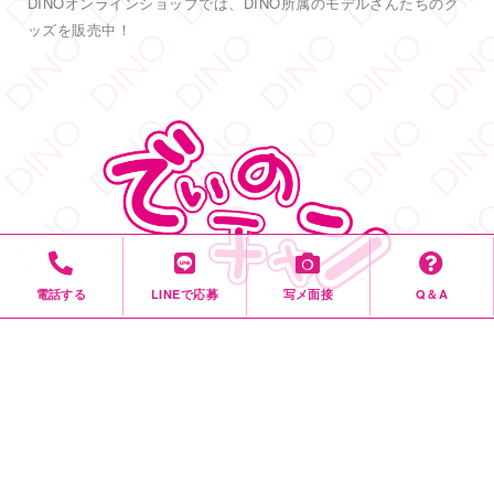
DINOオンラインショップでは、DINO所属のモデルさんたちのグ
DINO - ディノ／AVプロダクション
ッズを販売中！
@dinotkyo
·
14 6月
只今イベント開催中
皆さまお待ちしております
#DINOバニーチェキ会
2
5
38
Twitter
もっと見る
フォロー
DINO - ディノ／AVプロダクション リツイートされ
した
電話する
LINEで応募
写メ面接
Q＆A
DINO - ディノ／AVプロダクション
@dinotkyo
·
3 7月
YouTube「でぃのちゃん」
#TRE
初参戦
#東実果
も緊張MAXです。3日間よろしくお願い致
DINO公式YouTubeチャンネル「でぃのチャン」では、DINO所属
します。
2
のモデルさんに出演してもらい、モデルさんの自己紹介も兼ねて
色々なことにチャレンジしてもらう動画などを配信しています。
6
55
Twitter