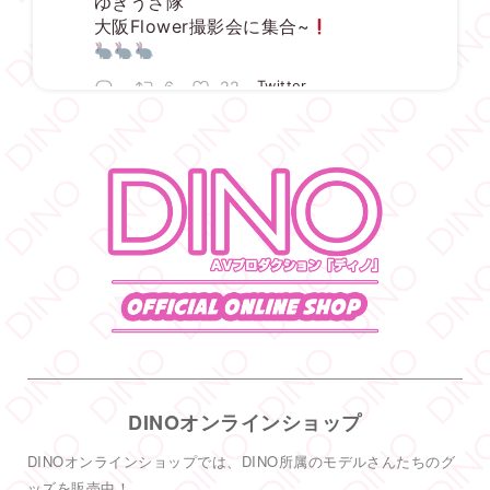
ゆきうさ隊
大阪Flower撮影会に集合~
6
22
Twitter
DINO - ディノ／AVプロダクション リツイートされ
した
宇佐美ゆき
@usayuki02
·
3 8月
【満枠完売】
ありがとうございます
いっぱい楽しみましょうね
1
19
Twitter
DINOオンラインショップ
DINO - ディノ／AVプロダクション リツイートされ
した
DINOオンラインショップでは、DINO所属のモデルさんたちのグ
DINO - ディノ／AVプロダクション
ッズを販売中！