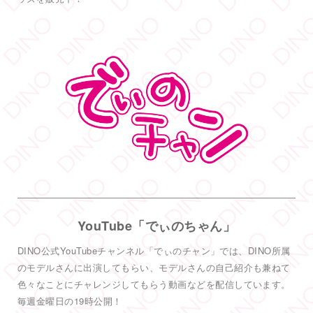
@dinotkyo
·
14 6月
只今イベント開催中
皆さまお待ちしております
#DINOバニーチェキ会
2
5
38
Twitter
もっと見る
フォロー
DINO - ディノ／AVプロダクション リツイートされ
した
DINO - ディノ／AVプロダクション
@dinotkyo
·
3 7月
YouTube「でぃのちゃん」
#TRE
初参戦
#東実果
も緊張MAXです。3日間よろしくお願い致
DINO公式YouTubeチャンネル「でぃのチャン」では、DINO所属
します。
2
のモデルさんに出演してもらい、モデルさんの自己紹介も兼ねて
色々なことにチャレンジしてもらう動画などを配信しています。
6
55
Twitter
毎週金曜日の19時公開！