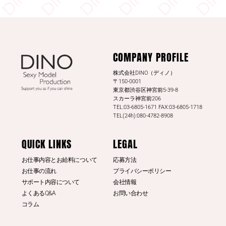
DINO - ディノ／AVプロダクション リツイートされ
した
DINO - ディノ／AVプロダクション
COMPANY PROFILE
@dinotkyo
·
13 7月
#東実果
日刊SPAの取材公開されまし
株式会社DINO（ディノ）
た。是非読んでみてください。
〒150-0001
東京都渋谷区神宮前5-39-8
日刊SPA！
スカーラ神宮前206
TEL:03-6805-1671 FAX:03-6805-1718
3
20
Twitter
TEL(24h):080-4782-8908
もっと見る
QUICK LINKS
LEGAL
お仕事内容とお給料について
応募方法
お仕事の流れ
プライバシーポリシー
サポート内容について
会社情報
よくあるQ&A
お問い合わせ
コラム