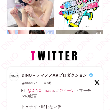
T
WITTER
DINO - ディノ／AVプロダクション
@dinotkyo
·
4 8月
RT
@DINO_masa
:
#ジィーン
・マーチ
ンの戯言
トゥナイト眠れない夜