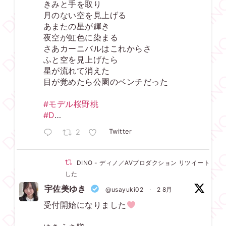
きみと手を取り
月のない空を見上げる
あまたの星が輝き
夜空が虹色に染まる
さあカーニバルはこれからさ
ふと空を見上げたら
星が流れて消えた
目が覚めたら公園のベンチだった
#モデル桜野桃
#D
…
2
Twitter
DINO - ディノ／AVプロダクション リツイートされ
した
宇佐美ゆき
@usayuki02
·
2 8月
受付開始になりました