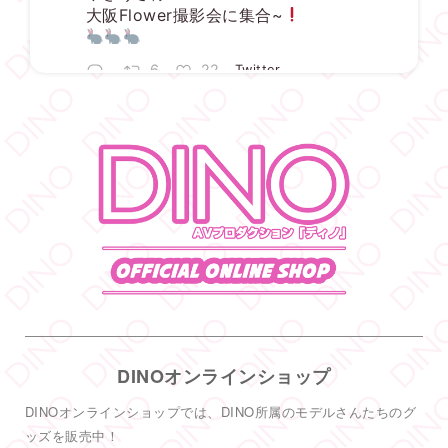
大阪Flower撮影会に集合~
6
22
Twitter
DINO - ディノ／AVプロダクション リツイートされ
した
宇佐美ゆき
@usayuki02
·
3 8月
【満枠完売】
ありがとうございます
いっぱい楽しみましょうね
1
19
Twitter
DINOオンラインショップ
DINO - ディノ／AVプロダクション リツイートされ
した
DINOオンラインショップでは、DINO所属のモデルさんたちのグ
DINO - ディノ／AVプロダクション
ッズを販売中！