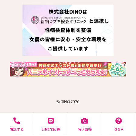
© DINO 2026
電話する
LINEで応募
写メ面接
Q＆A