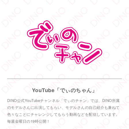
@dinotkyo
·
14 6月
只今イベント開催中
皆さまお待ちしております
#DINOバニーチェキ会
2
5
38
Twitter
もっと見る
フォロー
DINO - ディノ／AVプロダクション リツイートされ
した
DINO - ディノ／AVプロダクション
@dinotkyo
·
3 7月
YouTube「でぃのちゃん」
#TRE
初参戦
#東実果
も緊張MAXです。3日間よろしくお願い致
DINO公式YouTubeチャンネル「でぃのチャン」では、DINO所属
します。
2
のモデルさんに出演してもらい、モデルさんの自己紹介も兼ねて
色々なことにチャレンジしてもらう動画などを配信しています。
6
55
Twitter
毎週金曜日の19時公開！