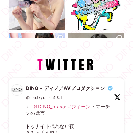
T
WITTER
DINO - ディノ／AVプロダクション
@dinotkyo
·
4 8月
RT
@DINO_masa
:
#ジィーン
・マーチ
ンの戯言
トゥナイト眠れない夜
きみと手を取り