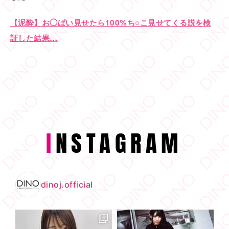
【泥酔】お◯ぱい見せたら100%ち○こ見せてくる説を検
証した結果…
I
NSTAGRAM
dinoj.official