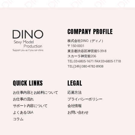
DINO - ディノ／AVプロダクション リツイートされ
した
DINO - ディノ／AVプロダクション
COMPANY PROFILE
@dinotkyo
·
13 7月
#東実果
日刊SPAの取材公開されまし
株式会社DINO（ディノ）
た。是非読んでみてください。
〒150-0001
東京都渋谷区神宮前5-39-8
日刊SPA！
スカーラ神宮前206
TEL:03-6805-1671 FAX:03-6805-1718
3
20
Twitter
TEL(24h):080-4782-8908
もっと見る
QUICK LINKS
LEGAL
お仕事内容とお給料について
応募方法
お仕事の流れ
プライバシーポリシー
サポート内容について
会社情報
よくあるQ&A
お問い合わせ
コラム