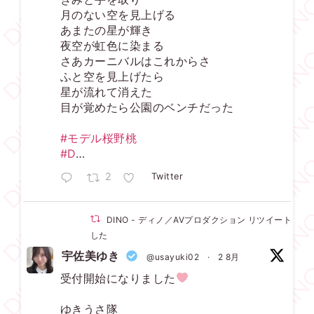
月のない空を見上げる
あまたの星が輝き
夜空が虹色に染まる
さあカーニバルはこれからさ
ふと空を見上げたら
星が流れて消えた
目が覚めたら公園のベンチだった
#モデル桜野桃
#D
…
2
Twitter
DINO - ディノ／AVプロダクション リツイートされ
した
宇佐美ゆき
@usayuki02
·
2 8月
受付開始になりました
ゆきうさ隊