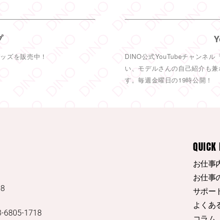
DINO - デ
榊原萌
プ
新作VRよろ
グッズを販売中！
DINO公式YouTubeチャン
65
い、モデルさんの自己紹介も兼
す。毎週金曜日の19時公開！
QUICK 
お仕事
お仕事
8
サポー
よくある
3-6805-1718
コラム