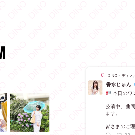
M
DINO - デ
香水じゅん
本日のワ
公演中、曲
ます。
皆さまのご
23