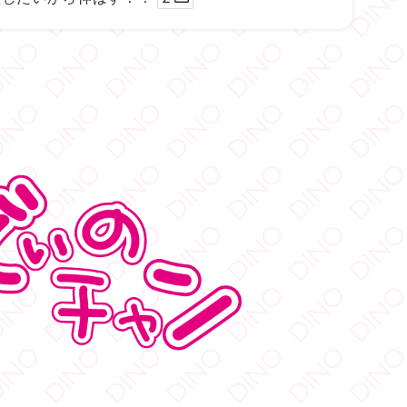
6366
Twitter
ィノ／AVプロダクション リツイートされました
)Ako
@ako_kimu
·
5 8月
 :ﾟ
シ
姜おにぎり
うまうま
9243
Twitter
ィノ／AVプロダクション リツイートされました
こうきみあ）
@miamia_nyann
·
6 8月
がとうございました
126
Twitter