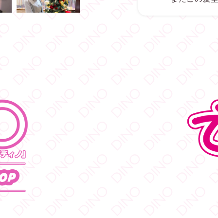
238
DINO - デ
木村愛心(あこ
おつあこ
*
今日の昼メ
岩下の新生
317
DINO - デ
神喜ミア（
昨日はあり
7