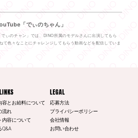
ィノ／AVプロダクション リツイートされました
@moe_millky
·
5 8月
YouTube「でぃのちゃん」
しくね
ネル「でぃのチャン」では、DINO所属のモデルさんに出演してもら
2274
Twitter
ねて色々なことにチャレンジしてもらう動画などを配信していま
もっと見る
LINKS
LEGAL
内容とお給料について
応募方法
の流れ
プライバシーポリシー
ト内容について
会社情報
Q&A
お問い合わせ