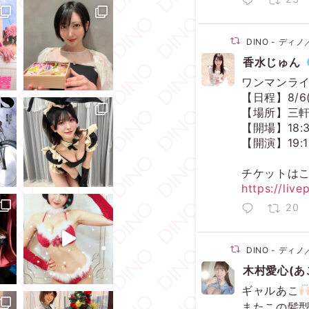
DINO - デ
香水じゅん
ワンマンライブ
【日程】8/6
【場所】三
【開場】18:3
【開演】19:1
チケットは
https://liv
20
DINO - デ
木村愛心(あこ
ギャルあこ
またこの髪