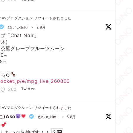
ィノ／AVプロダクション リツイートされました
@jun_kasui
·
2 8月
「Chat Noir」
(木)
軒茶屋グレープフルーツムーン
0~
5~
こちら
epocket.jp/e/mpg_live_260806
200
Twitter
ィノ／AVプロダクション リツイートされました
)Ako
@ako_kimu
·
6 8月
型したいから伸ばす！！
2