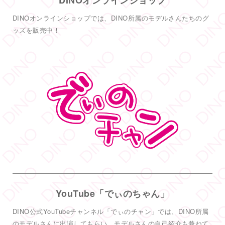
DINOオンラインショップ
した
DINOオンラインショップでは、DINO所属のモデルさんたちのグ
DINO - ディノ／AVプロダクション
ッズを販売中！
@dinotkyo
·
14 6月
只今イベント開催中
皆さまお待ちしております
#DINOバニーチェキ会
2
5
38
Twitter
もっと見る
フォロー
DINO - ディノ／AVプロダクション リツイートされ
した
DINO - ディノ／AVプロダクション
@dinotkyo
·
3 7月
YouTube「でぃのちゃん」
#TRE
初参戦
#東実果
も緊張MAXです。3日間よろしくお願い致
DINO公式YouTubeチャンネル「でぃのチャン」では、DINO所属
します。
2
のモデルさんに出演してもらい、モデルさんの自己紹介も兼ねて