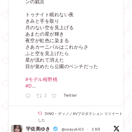
ンの戯言
トゥナイト眠れない夜
きみと手を取り
月のない空を見上げる
あまたの星が輝き
夜空が虹色に染まる
さあカーニバルはこれからさ
ふと空を見上げたら
星が流れて消えた
目が覚めたら公園のベンチだった
#モデル桜野桃
#D
…
2
Twitter
DINO - ディノ／AVプロダクション リツイートされ
した
宇佐美ゆき
@usayuki02
·
2 8月