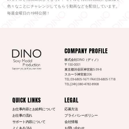
色々なことにチャレンジしてもらう動画などを配信しています。
6
55
Twitter
毎週金曜日の19時公開！
DINO - ディノ／AVプロダクション リツイートされ
した
DINO - ディノ／AVプロダクション
COMPANY PROFILE
@dinotkyo
·
13 7月
#東実果
日刊SPAの取材公開されまし
株式会社DINO（ディノ）
た。是非読んでみてください。
〒150-0001
東京都渋谷区神宮前5-39-8
日刊SPA！
スカーラ神宮前206
TEL:03-6805-1671 FAX:03-6805-1718
3
20
Twitter
TEL(24h):080-4782-8908
もっと見る
QUICK LINKS
LEGAL
お仕事内容とお給料について
応募方法
お仕事の流れ
プライバシーポリシー
サポート内容について
会社情報
よくあるQ&A
お問い合わせ