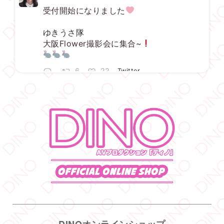
受付開始になりました
ゆきうさ隊
大阪Flower撮影会に集合~
6
22
Twitter
DINO - ディノ／AVプロダクション リツイートされ
した
宇佐美ゆき
@usayuki02
·
3 8月
【満枠完売】
ありがとうございます
いっぱい楽しみましょうね
1
19
Twitter
DINO - ディノ／AVプロダクション リツイートされ