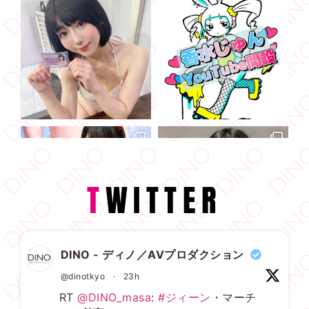
T
WITTER
DINO - ディノ／AVプロダクション
@dinotkyo
·
23h
RT
@DINO_masa
:
#ジィーン
・マーチ