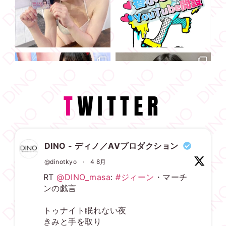
T
WITTER
DINO - ディノ／AVプロダクション
@dinotkyo
·
4 8月
RT
@DINO_masa
:
#ジィーン
・マーチ
ンの戯言
トゥナイト眠れない夜
きみと手を取り