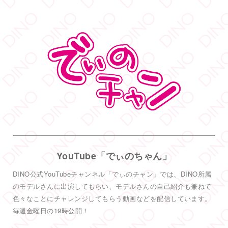
@dinotkyo
·
14 6月
只今イベント開催中
皆さまお待ちしております
#DINOバニーチェキ会
2
5
38
Twitter
もっと見る
フォロー
DINO - ディノ／AVプロダクション リツイートされ
した
DINO - ディノ／AVプロダクション
@dinotkyo
·
3 7月
YouTube「でぃのちゃん」
#TRE
初参戦
#東実果
も緊張MAXです。3日間よろしくお願い致
DINO公式YouTubeチャンネル「でぃのチャン」では、DINO所属
します。
2
のモデルさんに出演してもらい、モデルさんの自己紹介も兼ねて
色々なことにチャレンジしてもらう動画などを配信しています。
6
55
Twitter
毎週金曜日の19時公開！