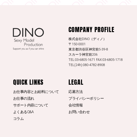
DINO - ディノ／AVプロダクション リツイートされ
した
DINO - ディノ／AVプロダクション
COMPANY PROFILE
@dinotkyo
·
13 7月
#東実果
日刊SPAの取材公開されまし
株式会社DINO（ディノ）
た。是非読んでみてください。
〒150-0001
東京都渋谷区神宮前5-39-8
日刊SPA！
スカーラ神宮前206
TEL:03-6805-1671 FAX:03-6805-1718
3
20
Twitter
TEL(24h):080-4782-8908
もっと見る
QUICK LINKS
LEGAL
お仕事内容とお給料について
応募方法
お仕事の流れ
プライバシーポリシー
サポート内容について
会社情報
よくあるQ&A
お問い合わせ
コラム