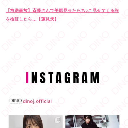
【放送事故】斉藤さんで美脚見せたらち○こ見せてくる説
を検証したら…【蓮見天】
I
NSTAGRAM
dinoj.official