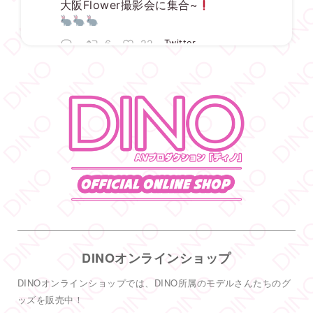
大阪Flower撮影会に集合~
6
22
Twitter
DINO - ディノ／AVプロダクション リツイートされ
した
宇佐美ゆき
@usayuki02
·
3 8月
【満枠完売】
ありがとうございます
いっぱい楽しみましょうね
1
19
Twitter
DINOオンラインショップ
DINO - ディノ／AVプロダクション リツイートされ
した
DINOオンラインショップでは、DINO所属のモデルさんたちのグ
DINO - ディノ／AVプロダクション
ッズを販売中！