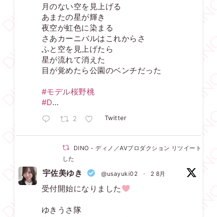
月のない空を見上げる
あまたの星が輝き
夜空が虹色に染まる
さあカーニバルはこれからさ
ふと空を見上げたら
星が流れて消えた
目が覚めたら公園のベンチだった
#モデル桜野桃
#D
…
2
Twitter
DINO - ディノ／AVプロダクション リツイートされ
した
宇佐美ゆき
@usayuki02
·
2 8月
受付開始になりました
ゆきうさ隊