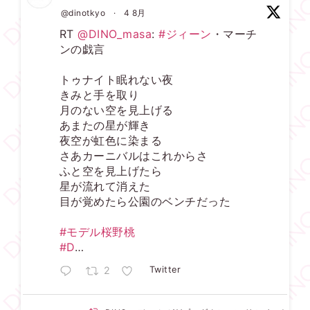
@dinotkyo
·
4 8月
RT
@DINO_masa
:
#ジィーン
・マーチ
ンの戯言
トゥナイト眠れない夜
きみと手を取り
月のない空を見上げる
あまたの星が輝き
夜空が虹色に染まる
さあカーニバルはこれからさ
ふと空を見上げたら
星が流れて消えた
目が覚めたら公園のベンチだった
#モデル桜野桃
#D
…
2
Twitter