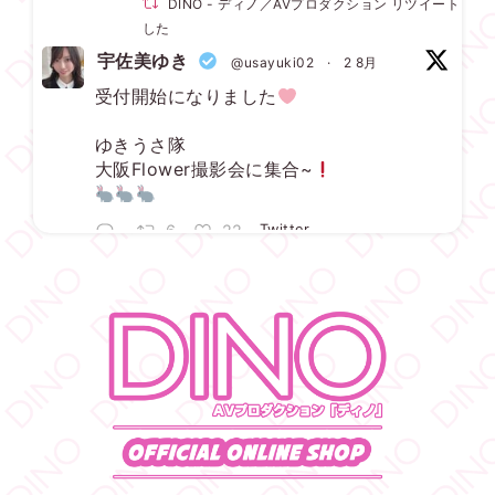
DINO - ディノ／AVプロダクション リツイートされ
した
宇佐美ゆき
@usayuki02
·
2 8月
受付開始になりました
ゆきうさ隊
大阪Flower撮影会に集合~
6
22
Twitter
DINO - ディノ／AVプロダクション リツイートされ
した
宇佐美ゆき
@usayuki02
·
3 8月
【満枠完売】
ありがとうございます
いっぱい楽しみましょうね