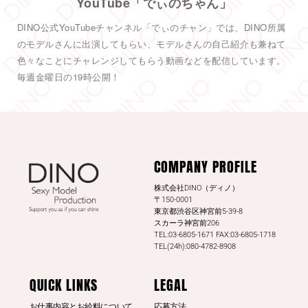
YouTube「でぃのちゃん」
#TRE
初参戦
#東実果
も緊張MAXです。3日間よろしくお願い致
DINO公式YouTubeチャンネル「でぃのチャン」では、DINO所属
します。
2
のモデルさんに出演してもらい、モデルさんの自己紹介も兼ねて
色々なことにチャレンジしてもらう動画などを配信しています。
6
55
Twitter
毎週金曜日の19時公開！
DINO - ディノ／AVプロダクション リツイートされ
した
DINO - ディノ／AVプロダクション
COMPANY PROFILE
@dinotkyo
·
13 7月
#東実果
日刊SPAの取材公開されまし
株式会社DINO（ディノ）
た。是非読んでみてください。
〒150-0001
東京都渋谷区神宮前5-39-8
日刊SPA！
スカーラ神宮前206
TEL:03-6805-1671 FAX:03-6805-1718
3
20
Twitter
TEL(24h):080-4782-8908
もっと見る
QUICK LINKS
LEGAL
お仕事内容とお給料について
応募方法