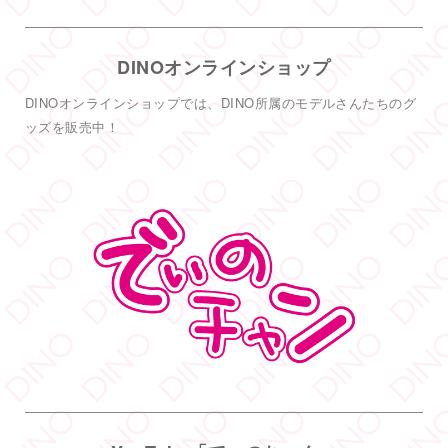
1
19
Twitter
DINOオンラインショップ
DINO - ディノ／AVプロダクション リツイートされ
した
DINOオンラインショップでは、DINO所属のモデルさんたちのグ
DINO - ディノ／AVプロダクション
ッズを販売中！
@dinotkyo
·
14 6月
只今イベント開催中
皆さまお待ちしております
#DINOバニーチェキ会
2
5
38
Twitter
もっと見る
フォロー
DINO - ディノ／AVプロダクション リツイートされ
した
DINO - ディノ／AVプロダクション
@dinotkyo
·
3 7月