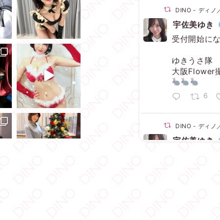
DINO - デ
宇佐美ゆき
受付開始に
ゆきうさ隊
大阪Flowe
6
DINO - デ
宇佐美ゆき
【満枠完売
ありがとう
いっぱい楽
1