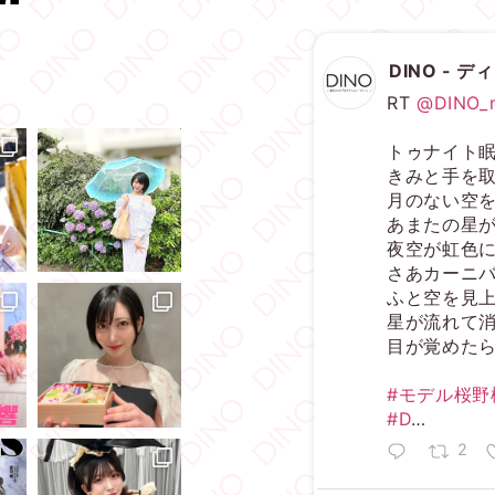
DINO - 
RT
@DINO_
トゥナイト
きみと手を
月のない空
あまたの星
夜空が虹色
さあカーニ
ふと空を見
星が流れて
目が覚めた
#モデル桜野
#D
…
2