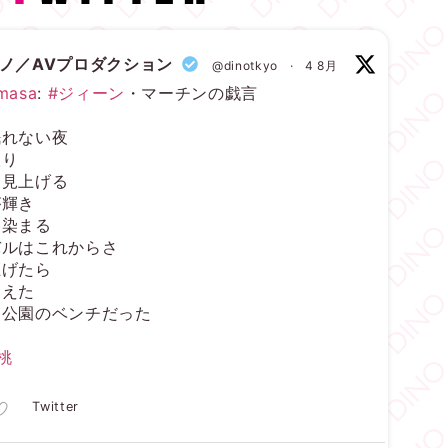
ディノ／AVプロダクション
@dinotkyo
·
4 8月
masa
:
#ジィーン
・マーチンの戯言
眠れない夜
取り
を見上げる
が輝き
に染まる
バルはこれからさ
上げたら
消えた
ら公園のベンチだった
桃
Twitter