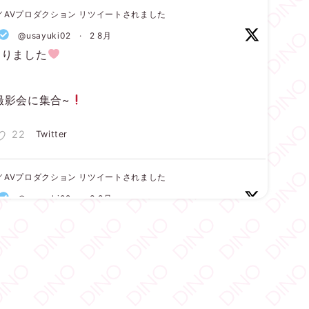
ィノ／AVプロダクション リツイートされました
@usayuki02
·
2 8月
なりました
r撮影会に集合~
22
Twitter
ィノ／AVプロダクション リツイートされました
@usayuki02
·
3 8月
】
ございます
しみましょうね
19
Twitter