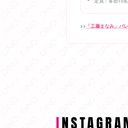
定員：各部10
>>
「工藤まなみ」バレン
I
NSTAGRA