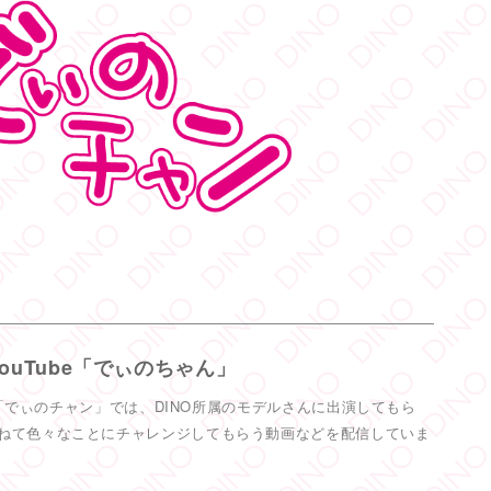
ィノ／AVプロダクション リツイートされました
ディノ／AVプロダクション
@dinotkyo
·
14 6月
ト開催中
ちしております
ニーチェキ会
2
38
Twitter
ィノ／AVプロダクション リツイートされました
ディノ／AVプロダクション
@dinotkyo
·
3 7月
戦
#東実果
です。3日間よろしくお願い致します。
2
YouTube「でぃのちゃん」
55
Twitter
ネル「でぃのチャン」では、DINO所属のモデルさんに出演してもら
ねて色々なことにチャレンジしてもらう動画などを配信していま
ィノ／AVプロダクション リツイートされました
ディノ／AVプロダクション
@dinotkyo
·
13 7月