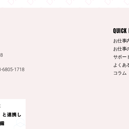
#東実果
日刊
ください。
日刊SPA！
3
QUICK 
お仕事
お仕事
8
サポー
よくある
3-6805-1718
コラム