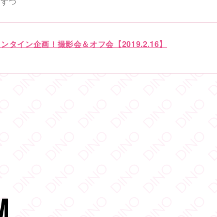
名ずつ
タイン企画！撮影会＆オフ会【2019.2.16】
M