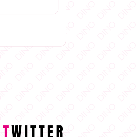
T
WITTER