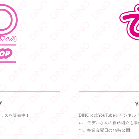
DINO - デ
DINO - 
只今イベン
皆さまお待
#DINOバ
5
DINO - デ
DINO - 
#TRE
初参
も緊張MAX
プ
6
グッズを販売中！
DINO公式YouTubeチャン
い、モデルさんの自己紹介も兼
DINO - デ
す。毎週金曜日の19時公開！
DINO - 