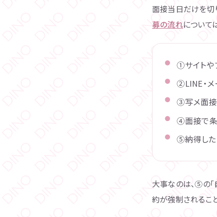
面接当日だけを切
募の流れ
について
①サイトや
②LINE
③写メ面接
④面接で条
⑤納得した
大事なのは、⑤の「
約が強制されるこ