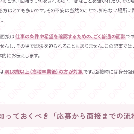
いるとき、「面接って何をされるの？」「変なことを聞かれたり、その
なる方はとても多いです。その不安は当然のことで、知らない場所
。
V面接は
仕事の条件や希望を確認するための、ごく普通の面談
で
せんし、その場で即決を迫られることもありません。この記事では
体的にお伝えします。
募は
満18歳以上（高校卒業後）の方が対象
です。面接時には身分証
知っておくべき「応募から面接までの流