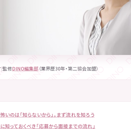
す
|
監修
DINO編集部
（業界歴30年・第二協会加盟）
怖いのは「知らないから」。まず流れを知ろう
に知っておくべき「応募から面接までの流れ」