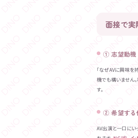
面接で実
① 志望動
「なぜAVに興味を
機でも構いません
す。
② 希望す
AV出演と一口にい
れます。
NGプレイ