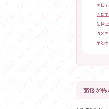
面接で
面接で
法律上
写メ面
まとめ
面接が怖