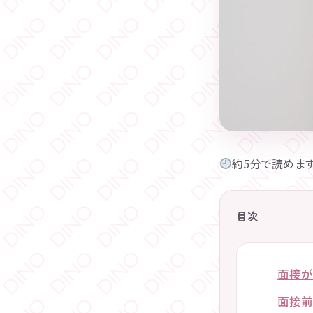
約5分で読めま
目次
面接が
面接前