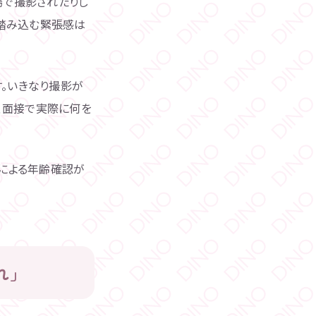
場で撮影されたりし
に踏み込む緊張感は
す。いきなり撮影が
、面接で実際に何を
による年齢確認が
れ」