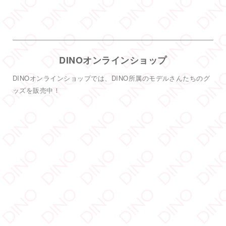
した
DINO - ディノ／AVプロダクション
@dinotkyo
·
14 6月
只今イベント開催中
DINOオンラインショップ
皆さまお待ちしております
DINOオンラインショップでは、DINO所属のモデルさんたちのグ
#DINOバニーチェキ会
2
ッズを販売中！
5
38
Twitter
もっと見る
フォロー
DINO - ディノ／AVプロダクション リツイートされ
した
DINO - ディノ／AVプロダクション
@dinotkyo
·
3 7月
#TRE
初参戦
#東実果
も緊張MAXです。3日間よろしくお願い致
します。
2