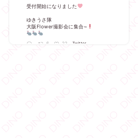
受付開始になりました
ゆきうさ隊
大阪Flower撮影会に集合~
6
22
Twitter
DINO - ディノ／AVプロダクション リツイートされ
した
宇佐美ゆき
@usayuki02
·
3 8月
【満枠完売】
ありがとうございます
いっぱい楽しみましょうね
1
19
Twitter
DINO - ディノ／AVプロダクション リツイートされ