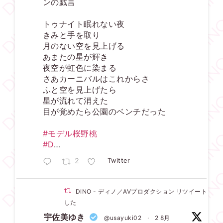
ンの戯言
トゥナイト眠れない夜
きみと手を取り
月のない空を見上げる
あまたの星が輝き
夜空が虹色に染まる
さあカーニバルはこれからさ
ふと空を見上げたら
星が流れて消えた
目が覚めたら公園のベンチだった
#モデル桜野桃
#D
…
2
Twitter
DINO - ディノ／AVプロダクション リツイートされ
した
宇佐美ゆき
@usayuki02
·
2 8月