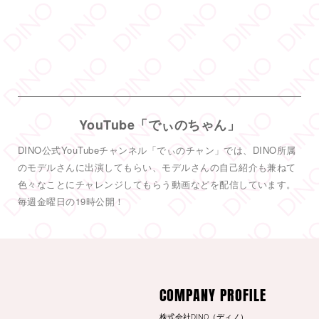
6
55
Twitter
DINO - ディノ／AVプロダクション リツイートされ
した
DINO - ディノ／AVプロダクション
YouTube「でぃのちゃん」
@dinotkyo
·
13 7月
#東実果
日刊SPAの取材公開されまし
DINO公式YouTubeチャンネル「でぃのチャン」では、DINO所属
た。是非読んでみてください。
のモデルさんに出演してもらい、モデルさんの自己紹介も兼ねて
日刊SPA！
色々なことにチャレンジしてもらう動画などを配信しています。
3
20
毎週金曜日の19時公開！
Twitter
もっと見る
COMPANY PROFILE
株式会社DINO（ディノ）