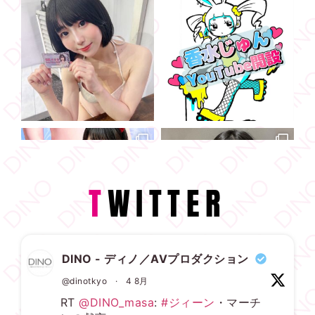
T
WITTER
DINO - ディノ／AVプロダクション
@dinotkyo
·
4 8月
RT
@DINO_masa
:
#ジィーン
・マーチ