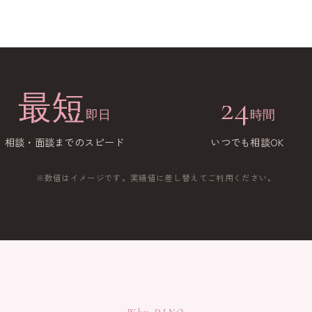
最短
24
即日
時間
相談・面談までのスピード
いつでも相談OK
※数値はイメージです。実績値に差し替えてご利用ください。
Why DINO