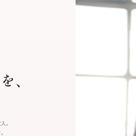
”を、
。
収入。
す。