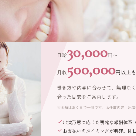
Salary
気になる、お給料
30,000
日給
円〜
500,000
月収
円以上
働き方や内容に合わせて、無理な
合った目安をご案内します。
※金額はあくまで一例です。お仕事内容・出演
出演形態に応じた明確な報酬体系（
お支払いのタイミングが明確。即