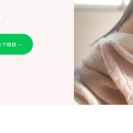
NEで相談
→