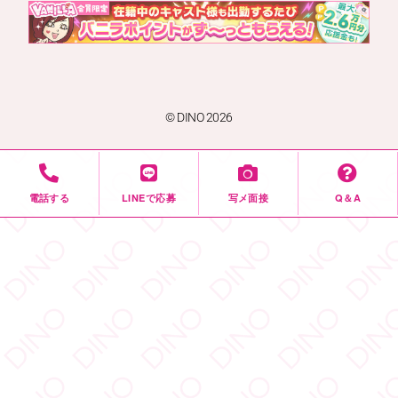
© DINO 2026
電話する
LINEで応募
写メ面接
Q＆A