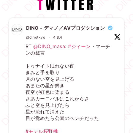
T
WITTER
DINO - ディノ／AVプロダクション
@dinotkyo
·
4 8月
RT
@DINO_masa
:
#ジィーン
・マーチ
ンの戯言
トゥナイト眠れない夜
きみと手を取り
月のない空を見上げる
あまたの星が輝き
夜空が虹色に染まる
さあカーニバルはこれからさ
ふと空を見上げたら
星が流れて消えた
目が覚めたら公園のベンチだった
#モデル桜野桃