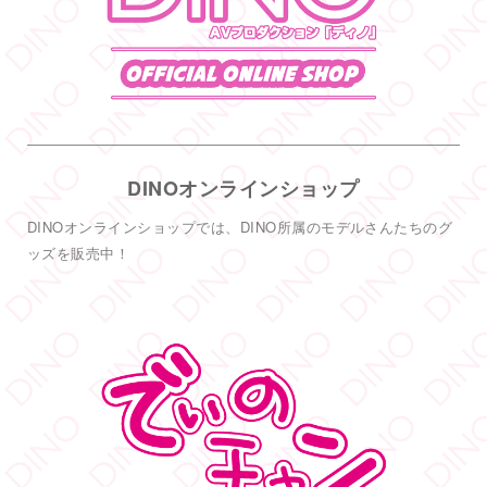
【満枠完売】
ありがとうございます
いっぱい楽しみましょうね
1
19
Twitter
DINOオンラインショップ
DINO - ディノ／AVプロダクション リツイートされ
した
DINOオンラインショップでは、DINO所属のモデルさんたちのグ
DINO - ディノ／AVプロダクション
ッズを販売中！
@dinotkyo
·
14 6月
只今イベント開催中
皆さまお待ちしております
#DINOバニーチェキ会
2
5
38
Twitter
もっと見る
フォロー
DINO - ディノ／AVプロダクション リツイートされ