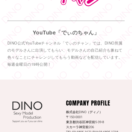
した
DINO - ディノ／AVプロダクション
@dinotkyo
·
3 7月
YouTube「でぃのちゃん」
#TRE
初参戦
#東実果
も緊張MAXです。3日間よろしくお願い致
DINO公式YouTubeチャンネル「でぃのチャン」では、DINO所属
します。
2
のモデルさんに出演してもらい、モデルさんの自己紹介も兼ねて
色々なことにチャレンジしてもらう動画などを配信しています。
6
55
Twitter
毎週金曜日の19時公開！
DINO - ディノ／AVプロダクション リツイートされ
した
DINO - ディノ／AVプロダクション
COMPANY PROFILE
@dinotkyo
·
13 7月
#東実果
日刊SPAの取材公開されまし
株式会社DINO（ディノ）
た。是非読んでみてください。
〒150-0001
東京都渋谷区神宮前5-39-8
日刊SPA！
スカーラ神宮前206